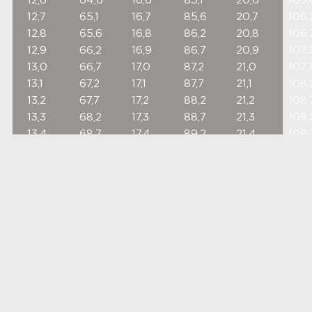
12,6
64,6
16,6
85,1
20,6
105,
12,7
65,1
16,7
85,6
20,7
106,
12,8
65,6
16,8
86,2
20,8
106,
12,9
66,2
16,9
86,7
20,9
107,
13,0
66,7
17,0
87,2
21,0
107,
13,1
67,2
17,1
87,7
21,1
108,
13,2
67,7
17,2
88,2
21,2
108,
13,3
68,2
17,3
88,7
21,3
109,
13,4
68,7
17,4
89,2
21,4
109,
13,5
69,2
17,5
89,7
21,5
110,
13,6
69,7
17,6
90,3
21,6
110,
13,7
70,3
17,7
90,8
21,7
111,3
13,8
70,8
17,8
91,3
21,8
111,8
13,9
71,3
17,9
91,8
21,9
112,3