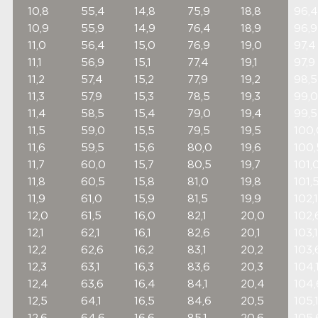
10,8
55,4
14,8
75,9
18,8
96,4
10,9
55,9
14,9
76,4
18,9
96,9
11,0
56,4
15,0
76,9
19,0
97,4
11,1
56,9
15,1
77,4
19,1
97,9
11,2
57,4
15,2
77,9
19,2
98,5
11,3
57,9
15,3
78,5
19,3
99,0
11,4
58,5
15,4
79,0
19,4
99,5
11,5
59,0
15,5
79,5
19,5
100,
11,6
59,5
15,6
80,0
19,6
100,
11,7
60,0
15,7
80,5
19,7
101,
11,8
60,5
15,8
81,0
19,8
101,
11,9
61,0
15,9
81,5
19,9
102,1
12,0
61,5
16,0
82,1
20,0
102,
12,1
62,1
16,1
82,6
20,1
103,1
12,2
62,6
16,2
83,1
20,2
103,
12,3
63,1
16,3
83,6
20,3
104,
12,4
63,6
16,4
84,1
20,4
104,
12,5
64,1
16,5
84,6
20,5
105,